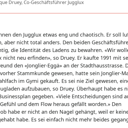
ue Druey, Co-Geschäftsführer Jugglux
nnen den Jugglux etwas eng und chaotisch. Er soll lu
, aber nicht total anders. Den beiden Geschäftsführe
htig, die Identität des Ladens zu bewahren. «Wir wol
x nicht neu erfinden», so Druey. Er kaufte 1991 mit 
reund den «Jonglier-Eggä» an der Stadthausstrasse. 
 vorher Stammkunde gewesen, hatte sein Jonglier-Ma
ahlfach im Gymi gekauft. Es sei nie Ziel gewesen, ei
eugladen aufzubauen, so Druey. Überhaupt habe es n
Businessplan gegeben. «Viele Entscheidungen sind a
Gefühl und dem Flow heraus gefällt worden.» Den
job habe er nicht an den Nagel gehängt, weil er kein
ehabt habe. Es sei einfach nicht mehr beides gegan