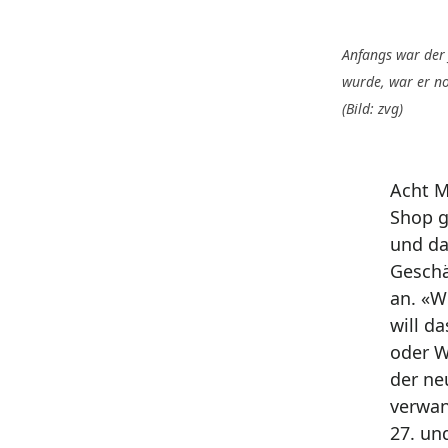
Anfangs war der
wurde, war er no
(Bild: zvg)
Acht M
Shop g
und da
Geschä
an. «W
will d
oder W
der ne
verwan
27. und