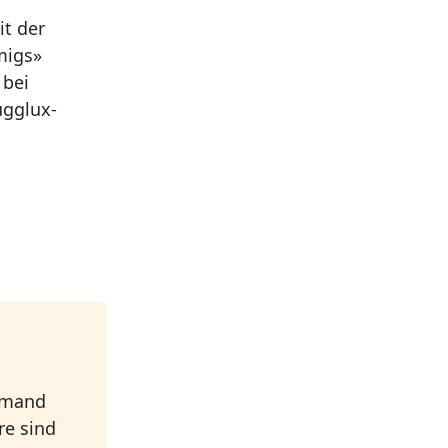
it der
migs»
 bei
ugglux-
emand
re sind