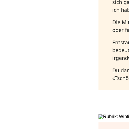
sich g
ich ha
Die Mi
oder f
Entsta
bedeut
irgend
Du dar
«Tschö