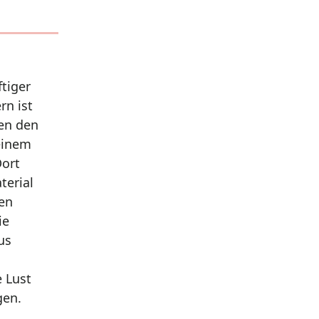
ftiger
rn ist
len den
seinem
Dort
terial
nen
ie
us
e Lust
gen.