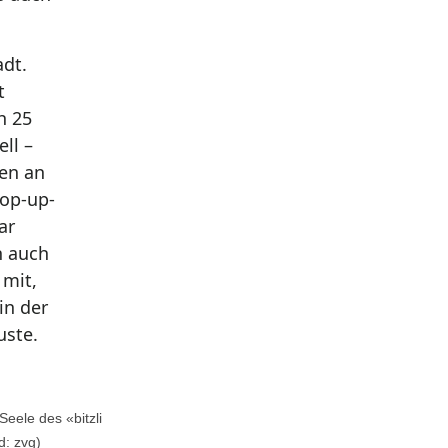
adt.
t
h 25
ll –
gen an
Pop-up-
ar
n auch
 mit,
in der
uste.
eele des «bitzli
d: zvg)