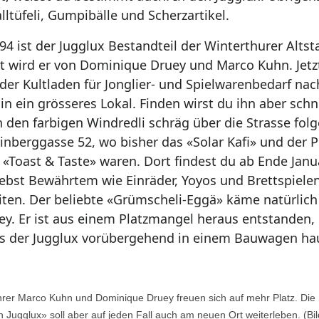
lltüfeli, Gumpibälle und Scherzartikel.
994 ist der Jugglux Bestandteil der Winterthurer Altst
t wird er von Dominique Druey und Marco Kuhn. Jetz
 der Kultladen für Jonglier- und Spielwarenbedarf nac
 in ein grösseres Lokal. Finden wirst du ihn aber schne
h den farbigen Windredli schräg über die Strasse fol
einberggasse 52, wo bisher das «Solar Kafi» und der 
 «Toast & Taste» waren. Dort findest du ab Ende Janu
ebst Bewährtem wie Einräder, Yoyos und Brettspiele
ten. Der beliebte «Grümscheli-Eggä» käme natürlich
ey. Er ist aus einem Platzmangel heraus entstanden, 
als der Jugglux vorübergehend in einem Bauwagen ha
rer Marco Kuhn und Dominique Druey freuen sich auf mehr Platz. Die S
n Jugglux» soll aber auf jeden Fall auch am neuen Ort weiterleben. (Bil