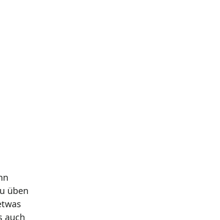
nn
zu üben
etwas
s auch