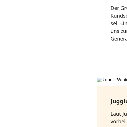
Der Gr
Kundsc
sei. «
uns zu
Genera
Juggl
Laut J
vorbei