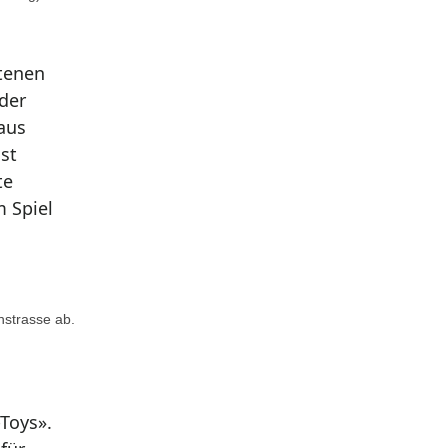
otenen
 der
aus
st
te
 Spiel
chstrasse ab.
Toys».