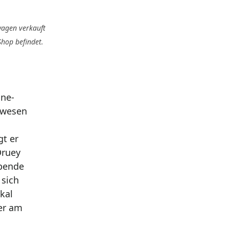
wagen verkauft
Shop befindet.
ine-
gewesen
gt er
Druey
abende
 sich
kal
ier am