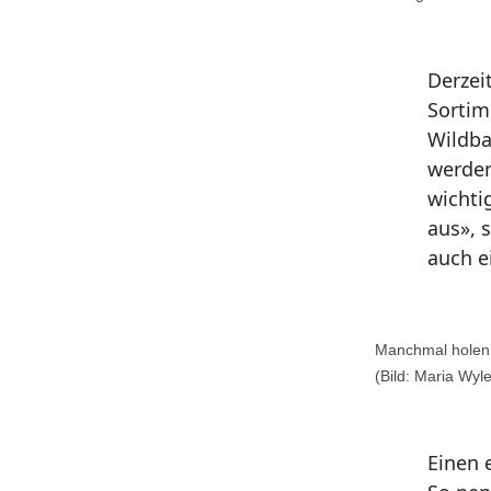
Derzei
Sortim
Wildba
werden
wichti
aus», 
auch e
Manchmal holen 
(Bild: Maria Wyle
Einen 