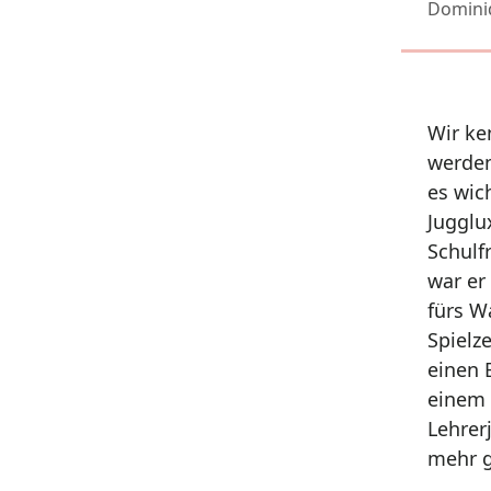
Dominiq
Wir ke
werden
es wic
Jugglu
Schulf
war er
fürs W
Spielz
einen 
einem 
Lehrer
mehr g