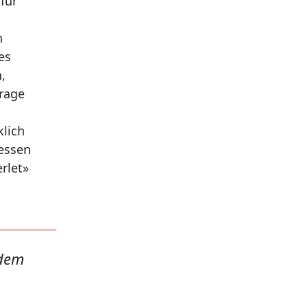
für
n
es
,
frage
klich
dessen
rlet»
 dem