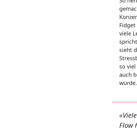
So nen
gemach
Konzen
Fidget
viele 
sprich
sieht 
Stress
so vie
auch b
würde.
«
Viel
Flow 