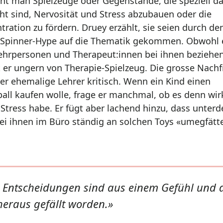
nt man Spielzeuge oder Gegenstände, die speziell da
t sind, Nervosität und Stress abzubauen oder die
tration zu fördern. Druey erzählt, sie seien durch de
 Spinner-Hype auf die Thematik gekommen. Obwohl 
Lehrpersonen und Therapeut:innen bei ihnen beziehen
t er ungern von Therapie-Spielzeug. Die grosse Nach
der ehemalige Lehrer kritisch. Wenn ein Kind einen
ball kaufen wolle, frage er manchmal, ob es denn wir
l Stress habe. Er fügt aber lachend hinzu, dass unter
ei ihnen im Büro ständig an solchen Toys «umegfätte
e Entscheidungen sind aus einem Gefühl und
heraus gefällt worden.
»