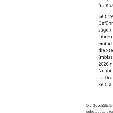
für Kna
Seit 1
Geführ
zügelt
Jahren
einfac
die St
Imbiss
2026 n
Neuhei
so Dru
Zeit, 
Die Geschäftsfüh
selbstgebastelte