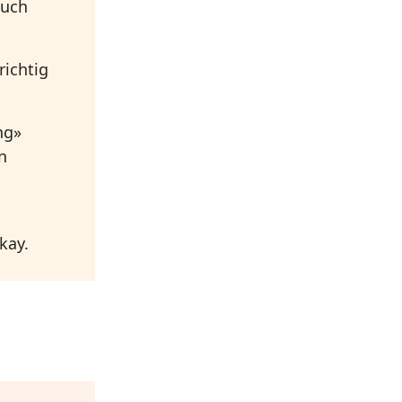
Auch
richtig
ng»
n
kay.